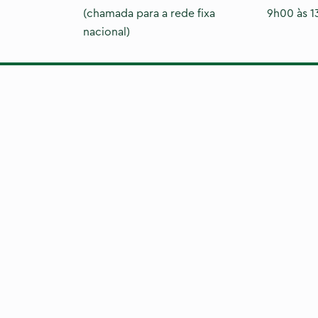
(chamada para a rede fixa
9h00 às 1
nacional)
de
uanto navega pelo site. Destes cookies, os cookies
no seu navegador, pois são essenciais para o
ém usamos cookies de terceiros que nos ajudam a
ookies serão armazenados no seu navegador apenas