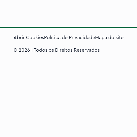
Abrir Cookies
Política de Privacidade
Mapa do site
©
2026
| Todos os Direitos Reservados
Visão geral da privacida
Este site usa cookies para melhorar a sua experiência enq
que são categorizados como necessários são armazenados 
funcionamento das funcionalidades básicas do site. Tamb
analisar e entender como você utiliza este site. Esses c