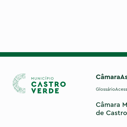
Câmara
A
Glossário
Acess
Câmara M
de Castro