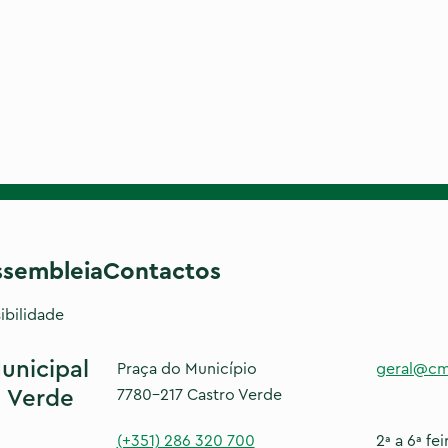
ssembleia
Contactos
ibilidade
unicipal
Praça do Município
geral@cm
 Verde
7780-217 Castro Verde
(+351) 286 320 700
2ª a 6ª fei