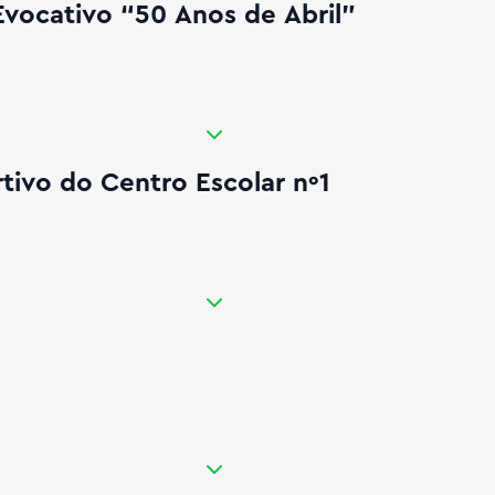
ocativo “50 Anos de Abril”
rtivo do Centro Escolar nº1
tivo do Centro Escolar nº1
ir É Natal em Castro Verde
o posto médico de Casével