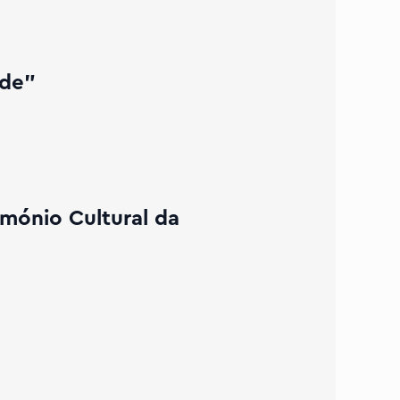
rde"
imónio Cultural da