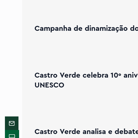
Expandir Campanha de dinamização do comércio local 
Campanha de dinamização do 
Verde celebra 10º aniversário do Cante Alentejano como Pat
Castro Verde celebra 10º ani
UNESCO
Expandir Castro Verde analisa e debate ser
Castro Verde analisa e debat