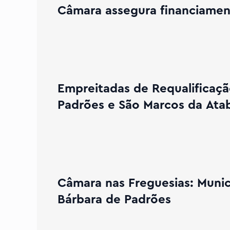
Câmara assegura financiamen
stradas em Curson as Freguesias de Santa Bárbara de Padrões
Empreitadas de Requalificaçã
Padrões e São Marcos da Ata
sias: Município termina ciclo de encontros com a população 
Câmara nas Freguesias: Munic
Bárbara de Padrões