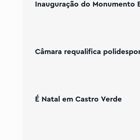
Inauguração do Monumento Ev
Expandir Câmara requalifica polidespo
Câmara requalifica polidespor
Expand
É Natal em Castro Verde
Expandir Câmara assegura financiamento para obra do nov