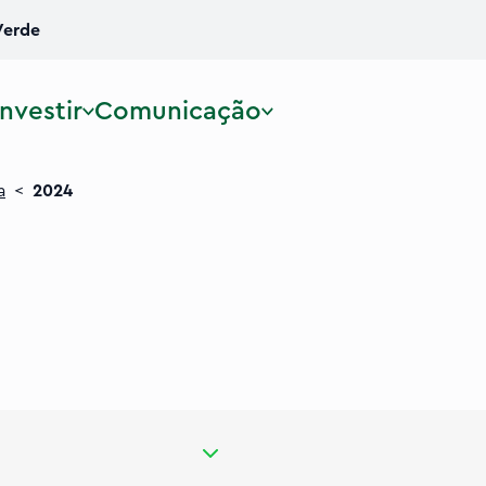
Verde
Investir
Comunicação
a
<
2024
cativo “50 Anos de Abril”