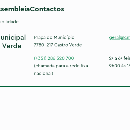
ssembleia
Contactos
ibilidade
unicipal
Praça do Município
geral@cm
 Verde
7780-217 Castro Verde
(+351) 286 320 700
2ª a 6ª fei
(chamada para a rede fixa
9h00 às 1
nacional)