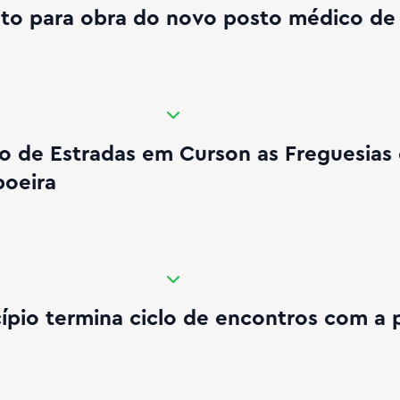
to para obra do novo posto médico de
 e São Marcos da Ataboeira
o de Estradas em Curson as Freguesias
boeira
em Sta. Bárbara de Padrões
ípio termina ciclo de encontros com a