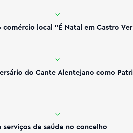
"É Natal em Castro Verde"
comércio local "É Natal em Castro Ve
rimónio Cultural da UNESCO
versário do Cante Alentejano como Patr
viços de saúde no concelho
e serviços de saúde no concelho